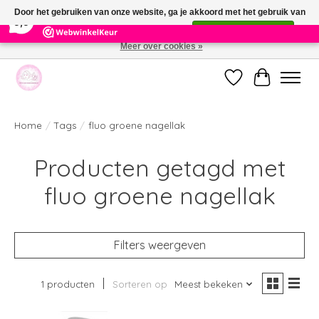
×
391
Reviews
Door het gebruiken van onze website, ga je akkoord met het gebruik van
9,9
cookies om onze website te verbeteren.
Dit bericht verbergen
Meer over cookies »
Welkom bij de nieuwe webshop van Parfumerie Marie Rose
Verlanglijst
Winkelwag
Home
/
Tags
/
fluo groene nagellak
Producten getagd met
fluo groene nagellak
Filters weergeven
1 producten
Sorteren op
Meest bekeken