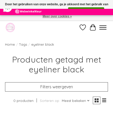
×
391
Reviews
Door het gebruiken van onze website, ga je akkoord met het gebruik van
9,9
cookies om onze website te verbeteren.
Dit bericht verbergen
Meer over cookies »
Welkom bij de nieuwe webshop van Parfumerie Marie Rose
Verlanglijst
Winkelwag
Home
/
Tags
/
eyeliner black
Producten getagd met
eyeliner black
Filters weergeven
0 producten
Sorteren op
Meest bekeken