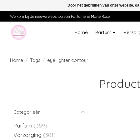
Door het gebruiken van onze website, ga
Welkom bij de nieuwe webshop van Parfumerie Marie Rose
Home
Parfum
Verzor
Home
/
Tags
/
eye lighter contour
Product
Categorieën
Parfum
(359)
Verzorging
(301)