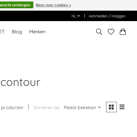
bericht verbergen
Meer over cookies »
NL
Aanmelden / Inloggen
ET
Blog
Merken
 contour
 producten
Sorteren op
Meest bekeken