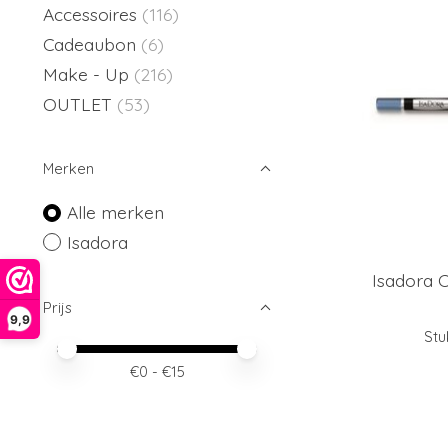
Accessoires
(116)
Cadeaubon
(6)
Make - Up
(216)
OUTLET
(53)
Merken
Alle merken
Isadora
Isadora C
Prijs
9,9
Stu
Minimale prijswaarde
Price maximum value
€
0
- €
15