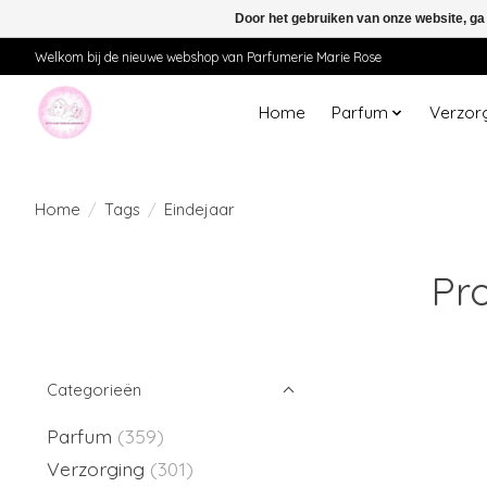
Door het gebruiken van onze website, ga
Welkom bij de nieuwe webshop van Parfumerie Marie Rose
Home
Parfum
Verzor
Home
/
Tags
/
Eindejaar
Pr
Categorieën
Parfum
(359)
Verzorging
(301)