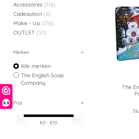
Accessoires
(116)
Cadeaubon
(6)
Make - Up
(216)
OUTLET
(53)
Merken
Alle merken
The English Soap
Company
The E
P
Prijs
9,9
Stu
Minimale prijswaarde
Price maximum value
€
0
- €
10