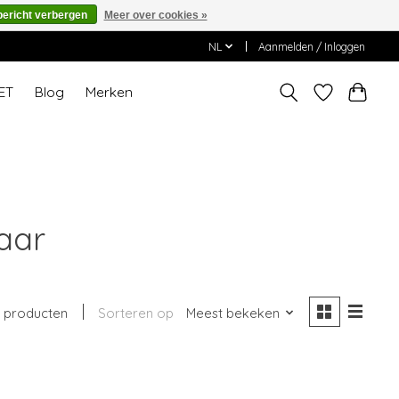
bericht verbergen
Meer over cookies »
NL
Aanmelden / Inloggen
ET
Blog
Merken
aar
1 producten
Sorteren op
Meest bekeken