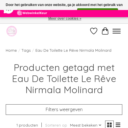
×
391
Reviews
Door het gebruiken van onze website, ga je akkoord met het gebruik van
9,9
cookies om onze website te verbeteren.
Dit bericht verbergen
Meer over cookies »
Welkom bij de nieuwe webshop van Parfumerie Marie Rose
Verlanglijst
Winkelwag
Home
/
Tags
/
Eau De Toilette Le Rêve Nirmala Molinard
Producten getagd met
Eau De Toilette Le Rêve
Nirmala Molinard
Filters weergeven
1 producten
Sorteren op
Meest bekeken