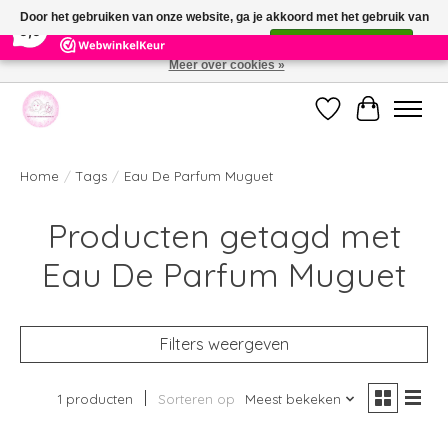
×
391
Reviews
Door het gebruiken van onze website, ga je akkoord met het gebruik van
9,9
cookies om onze website te verbeteren.
Dit bericht verbergen
Meer over cookies »
Welkom bij de nieuwe webshop van Parfumerie Marie Rose
Verlanglijst
Winkelwag
Home
/
Tags
/
Eau De Parfum Muguet
Producten getagd met
Eau De Parfum Muguet
Filters weergeven
1 producten
Sorteren op
Meest bekeken