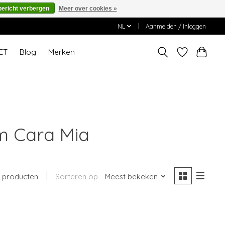
bericht verbergen
Meer over cookies »
NL
Aanmelden / Inloggen
ET
Blog
Merken
m Cara Mia
1 producten
Sorteren op
Meest bekeken