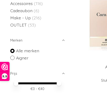
Accessoires
(116)
Cadeaubon
(6)
Make - Up
(216)
OUTLET
(53)
Merken
Alle merken
Aigner
Prijs
9,9
Stu
Minimale prijswaarde
Price maximum value
€
0
- €
40