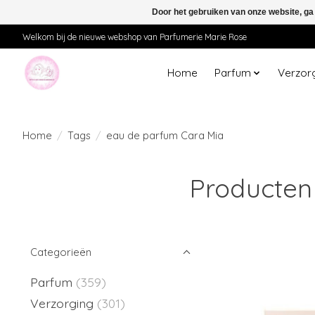
Door het gebruiken van onze website, ga
Welkom bij de nieuwe webshop van Parfumerie Marie Rose
Home
Parfum
Verzor
Home
/
Tags
/
eau de parfum Cara Mia
Producten
Categorieën
Parfum
(359)
Verzorging
(301)