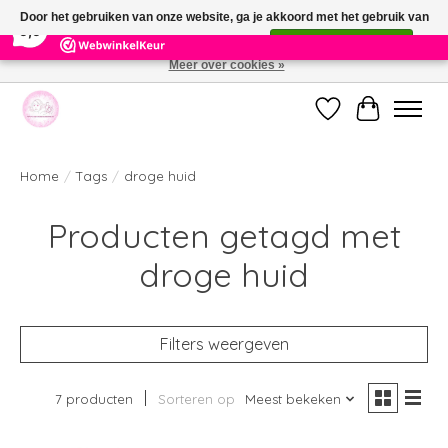
×
391
Reviews
Door het gebruiken van onze website, ga je akkoord met het gebruik van
9,9
cookies om onze website te verbeteren.
Dit bericht verbergen
Meer over cookies »
Welkom bij de nieuwe webshop van Parfumerie Marie Rose
Verlanglijst
Winkelwag
Home
/
Tags
/
droge huid
Producten getagd met
droge huid
Filters weergeven
7 producten
Sorteren op
Meest bekeken