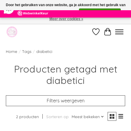
×
391
Reviews
Door het gebruiken van onze website, ga je akkoord met het gebruik van
9,9
cookies om onze website te verbeteren.
Dit bericht verbergen
Meer over cookies »
Welkom bij de nieuwe webshop van Parfumerie Marie Rose
Verlanglijst
Winkelwag
Home
/
Tags
/
diabetici
Producten getagd met
diabetici
Filters weergeven
2 producten
Sorteren op
Meest bekeken