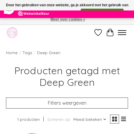
×
391
Reviews
Door het gebruiken van onze website, ga je akkoord met het gebruik van
9,9
cookies om onze website te verbeteren.
Dit bericht verbergen
Meer over cookies »
Welkom bij de nieuwe webshop van Parfumerie Marie Rose
Verlanglijst
Winkelwag
Home
/
Tags
/
Deep Green
Producten getagd met
Deep Green
Filters weergeven
1 producten
Sorteren op
Meest bekeken