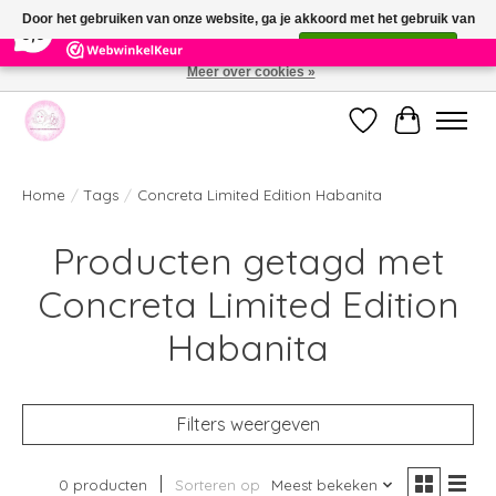
×
391
Reviews
Door het gebruiken van onze website, ga je akkoord met het gebruik van
9,9
cookies om onze website te verbeteren.
Dit bericht verbergen
Meer over cookies »
Welkom bij de nieuwe webshop van Parfumerie Marie Rose
Verlanglijst
Winkelwag
Home
/
Tags
/
Concreta Limited Edition Habanita
Producten getagd met
Concreta Limited Edition
Habanita
Filters weergeven
0 producten
Sorteren op
Meest bekeken