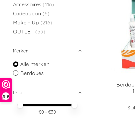
Accessoires
(116)
Cadeaubon
(6)
Make - Up
(216)
OUTLET
(53)
Merken
Alle merken
Berdoues
Berdoue
1
Prijs
9,9
Minimale prijswaarde
Price maximum value
Stu
€
0
- €
30