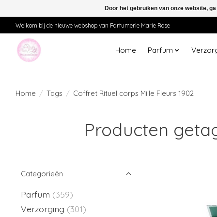
Door het gebruiken van onze website, ga
Welkom bij de nieuwe webshop van Parfumerie Marie Rose
Home
Parfum
Verzor
Home
/
Tags
/
Coffret Rituel corps Mille Fleurs 1902
Producten getagd
Categorieën
Parfum
(359)
Verzorging
(301)