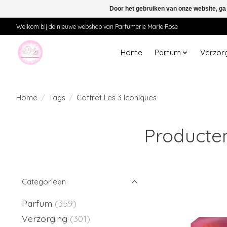
Door het gebruiken van onze website, ga
Welkom bij de nieuwe webshop van Parfumerie Marie Rose
Home
Parfum
Verzor
Home
/
Tags
/
Coffret Les 3 Iconiques
Producten
Categorieën
Parfum
(359)
Verzorging
(301)