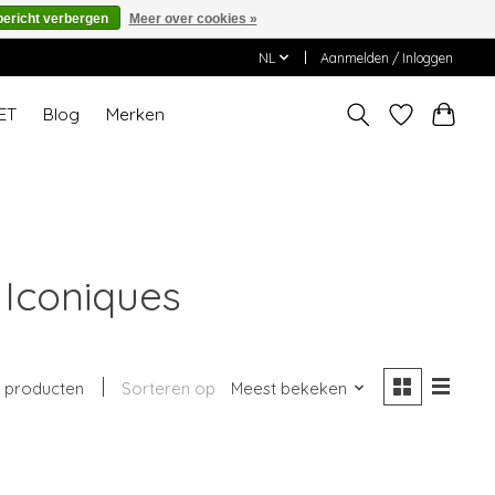
bericht verbergen
Meer over cookies »
NL
Aanmelden / Inloggen
ET
Blog
Merken
 Iconiques
1 producten
Sorteren op
Meest bekeken