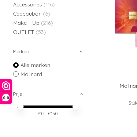
Accessoires
(116)
Cadeaubon
(6)
Make - Up
(216)
OUTLET
(53)
Merken
Alle merken
Molinard
Molinar
Prijs
9,9
Stuk
Minimale prijswaarde
Price maximum value
€
0
- €
150