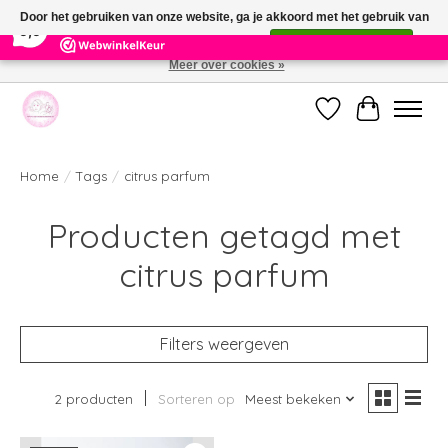
×
391
Reviews
Door het gebruiken van onze website, ga je akkoord met het gebruik van
9,9
cookies om onze website te verbeteren.
Dit bericht verbergen
Meer over cookies »
Welkom bij de nieuwe webshop van Parfumerie Marie Rose
Verlanglijst
Winkelwag
Home
/
Tags
/
citrus parfum
Producten getagd met
citrus parfum
Filters weergeven
2 producten
Sorteren op
Meest bekeken