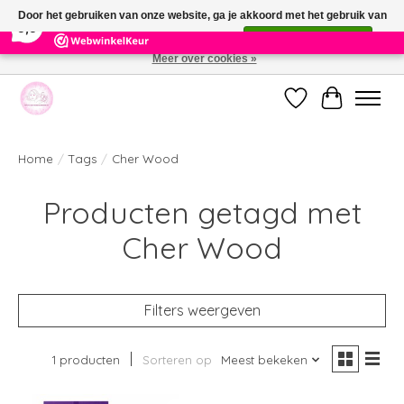
×
391
Reviews
Door het gebruiken van onze website, ga je akkoord met het gebruik van
9,9
cookies om onze website te verbeteren.
Dit bericht verbergen
Meer over cookies »
Welkom bij de nieuwe webshop van Parfumerie Marie Rose
Verlanglijst
Winkelwag
Home
/
Tags
/
Cher Wood
Producten getagd met
Cher Wood
Filters weergeven
1 producten
Sorteren op
Meest bekeken