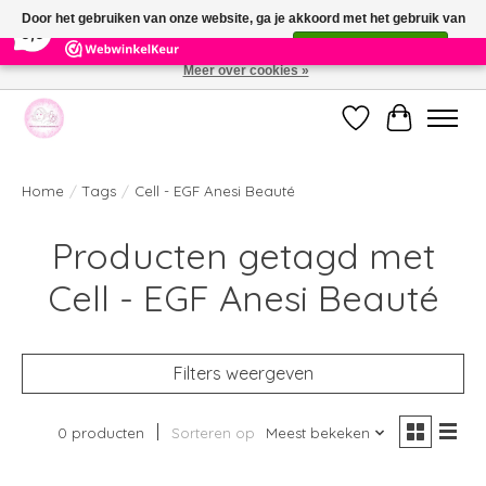
×
391
Reviews
Door het gebruiken van onze website, ga je akkoord met het gebruik van
9,9
cookies om onze website te verbeteren.
Dit bericht verbergen
Meer over cookies »
Welkom bij de nieuwe webshop van Parfumerie Marie Rose
Verlanglijst
Winkelwag
Home
/
Tags
/
Cell - EGF Anesi Beauté
Producten getagd met
Cell - EGF Anesi Beauté
Filters weergeven
0 producten
Sorteren op
Meest bekeken