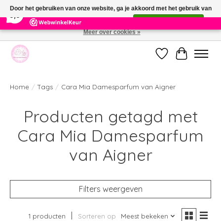
×
391
Reviews
Door het gebruiken van onze website, ga je akkoord met het gebruik van
9,9
cookies om onze website te verbeteren.
Dit bericht verbergen
Meer over cookies »
Welkom bij de nieuwe webshop van Parfumerie Marie Rose
Verlanglijst
Winkelwag
Home
/
Tags
/
Cara Mia Damesparfum van Aigner
Producten getagd met
Cara Mia Damesparfum
van Aigner
Filters weergeven
1 producten
Sorteren op
Meest bekeken