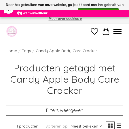
×
391
Reviews
Door het gebruiken van onze website, ga je akkoord met het gebruik van
9,9
cookies om onze website te verbeteren.
Dit bericht verbergen
Meer over cookies »
Welkom bij de nieuwe webshop van Parfumerie Marie Rose
Verlanglijst
Winkelwag
Home
/
Tags
/
Candy Apple Body Care Cracker
Producten getagd met
Candy Apple Body Care
Cracker
Filters weergeven
1 producten
Sorteren op
Meest bekeken