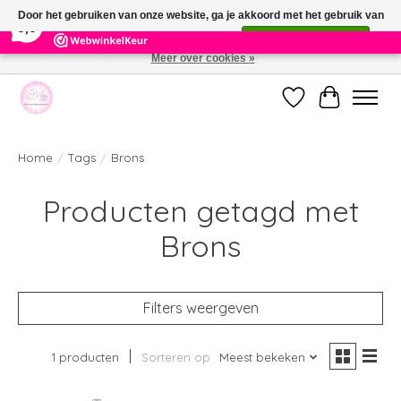
×
391
Reviews
Door het gebruiken van onze website, ga je akkoord met het gebruik van
9,9
cookies om onze website te verbeteren.
Dit bericht verbergen
Meer over cookies »
Welkom bij de nieuwe webshop van Parfumerie Marie Rose
Verlanglijst
Winkelwag
Home
/
Tags
/
Brons
Producten getagd met
Brons
Filters weergeven
1 producten
Sorteren op
Meest bekeken