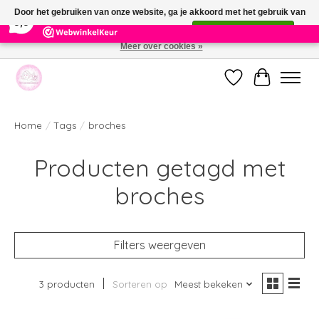
×
391
Reviews
Door het gebruiken van onze website, ga je akkoord met het gebruik van
9,9
cookies om onze website te verbeteren.
Dit bericht verbergen
Meer over cookies »
Welkom bij de nieuwe webshop van Parfumerie Marie Rose
Verlanglijst
Winkelwag
Home
/
Tags
/
broches
Producten getagd met
broches
Filters weergeven
3 producten
Sorteren op
Meest bekeken