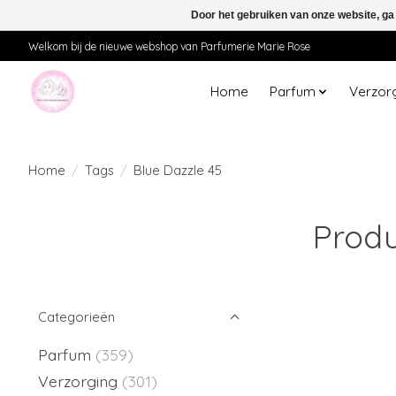
Door het gebruiken van onze website, ga
Welkom bij de nieuwe webshop van Parfumerie Marie Rose
Home
Parfum
Verzor
Home
/
Tags
/
Blue Dazzle 45
Produ
Categorieën
Parfum
(359)
Verzorging
(301)