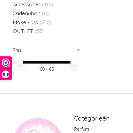
Accessoires
(116)
Cadeaubon
(6)
Make - Up
(216)
OUTLET
(53)
Prijs
Minimale prijswaarde
Price maximum value
€
0
- €
5
9,9
Categorieën
Parfum