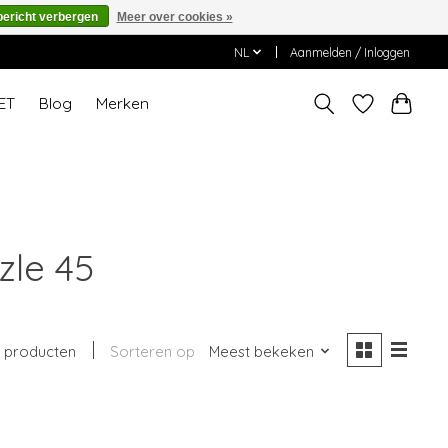
bericht verbergen
Meer over cookies »
NL
Aanmelden / Inloggen
ET
Blog
Merken
zle 45
 producten
Sorteren op
Meest bekeken