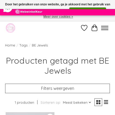
×
391
Reviews
Door het gebruiken van onze website, ga je akkoord met het gebruik van
9,9
cookies om onze website te verbeteren.
Dit bericht verbergen
Meer over cookies »
Welkom bij de nieuwe webshop van Parfumerie Marie Rose
Verlanglijst
Winkelwag
Home
/
Tags
/
BE Jewels
Producten getagd met BE
Jewels
Filters weergeven
1 producten
Sorteren op
Meest bekeken