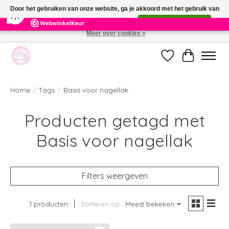
×
391
Reviews
Door het gebruiken van onze website, ga je akkoord met het gebruik van
9,9
cookies om onze website te verbeteren.
Dit bericht verbergen
Meer over cookies »
Welkom bij de nieuwe webshop van Parfumerie Marie Rose
Verlanglijst
Winkelwag
Home
/
Tags
/
Basis voor nagellak
Producten getagd met
Basis voor nagellak
Filters weergeven
1 producten
Sorteren op
Meest bekeken