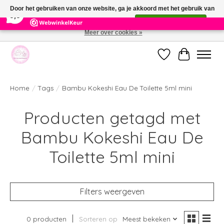
×
391
Reviews
Door het gebruiken van onze website, ga je akkoord met het gebruik van
9,9
cookies om onze website te verbeteren.
Dit bericht verbergen
Meer over cookies »
Welkom bij de nieuwe webshop van Parfumerie Marie Rose
Verlanglijst
Winkelwag
Home
/
Tags
/
Bambu Kokeshi Eau De Toilette 5ml mini
Producten getagd met
Bambu Kokeshi Eau De
Toilette 5ml mini
Filters weergeven
0 producten
Sorteren op
Meest bekeken