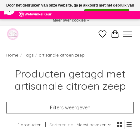
×
391
Reviews
Door het gebruiken van onze website, ga je akkoord met het gebruik van
9,9
cookies om onze website te verbeteren.
Dit bericht verbergen
Meer over cookies »
Welkom bij de nieuwe webshop van Parfumerie Marie Rose
Verlanglijst
Winkelwag
Home
/
Tags
/
artisanale citroen zeep
Producten getagd met
artisanale citroen zeep
Filters weergeven
1 producten
Sorteren op
Meest bekeken