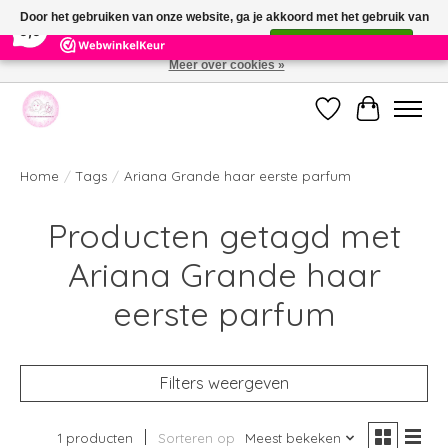
×
391
Reviews
Door het gebruiken van onze website, ga je akkoord met het gebruik van
9,9
cookies om onze website te verbeteren.
Dit bericht verbergen
Meer over cookies »
Welkom bij de nieuwe webshop van Parfumerie Marie Rose
Verlanglijst
Winkelwag
Home
/
Tags
/
Ariana Grande haar eerste parfum
Producten getagd met
Ariana Grande haar
eerste parfum
Filters weergeven
1 producten
Sorteren op
Meest bekeken