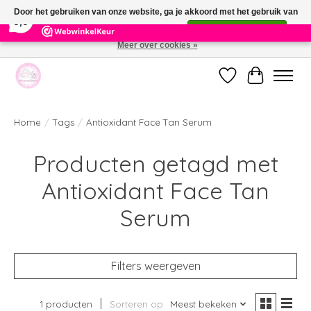
×
391
Reviews
Door het gebruiken van onze website, ga je akkoord met het gebruik van
9,9
cookies om onze website te verbeteren.
Dit bericht verbergen
Meer over cookies »
Welkom bij de nieuwe webshop van Parfumerie Marie Rose
Verlanglijst
Winkelwag
Home
/
Tags
/
Antioxidant Face Tan Serum
Producten getagd met
Antioxidant Face Tan
Serum
Filters weergeven
1 producten
Sorteren op
Meest bekeken