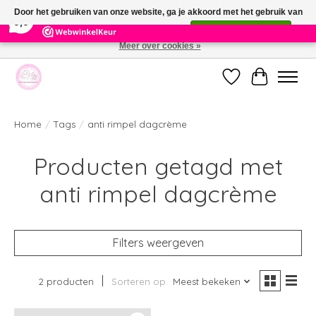
×
391
Reviews
Door het gebruiken van onze website, ga je akkoord met het gebruik van
9,9
cookies om onze website te verbeteren.
Dit bericht verbergen
Meer over cookies »
Welkom bij de nieuwe webshop van Parfumerie Marie Rose
Verlanglijst
Winkelwag
Home
/
Tags
/
anti rimpel dagcrème
Producten getagd met
anti rimpel dagcrème
Filters weergeven
2 producten
Sorteren op
Meest bekeken