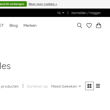
bericht verbergen
Meer over cookies »
NL
Aanmelden / Inloggen
ET
Blog
Merken
les
1 producten
Sorteren op
Meest bekeken