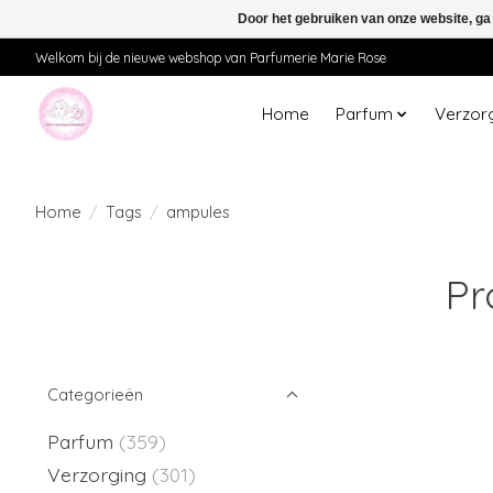
Door het gebruiken van onze website, ga
Welkom bij de nieuwe webshop van Parfumerie Marie Rose
Home
Parfum
Verzor
Home
/
Tags
/
ampules
Pr
Categorieën
Parfum
(359)
Verzorging
(301)