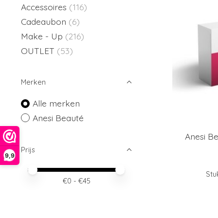
Accessoires
(116)
Cadeaubon
(6)
Make - Up
(216)
OUTLET
(53)
Merken
Alle merken
Anesi Beauté
Anesi B
Prijs
9,9
Minimale prijswaarde
Price maximum value
Stu
€
0
- €
45