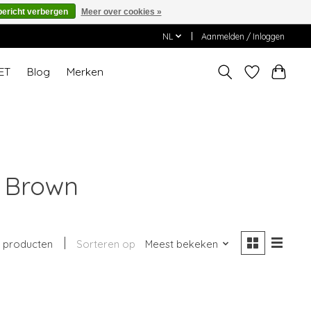
bericht verbergen
Meer over cookies »
NL
Aanmelden / Inloggen
ET
Blog
Merken
e Brown
1 producten
Sorteren op
Meest bekeken