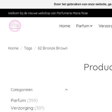
Door het gebruiken van onze website, ga
Welkom bij de nieuwe webshop van Parfumerie Marie Rose
Home
Parfum
Verzor
Home
/
Tags
/
62 Bronze Brown
Produc
Categorieën
Parfum
(359)
Verzorging
(301)