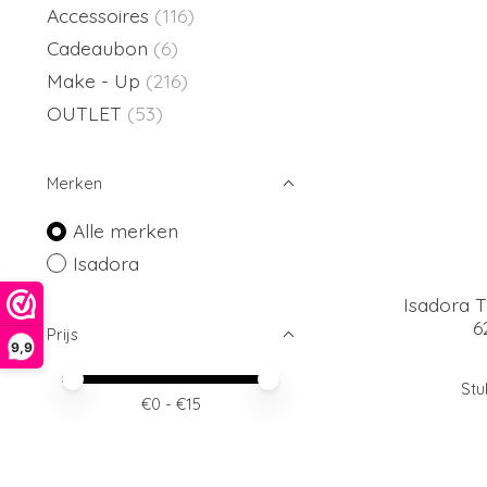
Accessoires
(116)
Cadeaubon
(6)
Make - Up
(216)
OUTLET
(53)
Merken
Alle merken
Isadora
Isadora
6
Prijs
9,9
Minimale prijswaarde
Price maximum value
Stu
€
0
- €
15