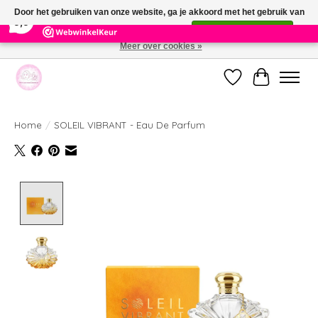
×
391
Reviews
Door het gebruiken van onze website, ga je akkoord met het gebruik van
9,9
cookies om onze website te verbeteren.
Dit bericht verbergen
Meer over cookies »
Welkom bij de nieuwe webshop van Parfumerie Marie Rose
Verlanglijst
Winkelwag
Home
/
SOLEIL VIBRANT - Eau De Parfum
Product image slideshow Items