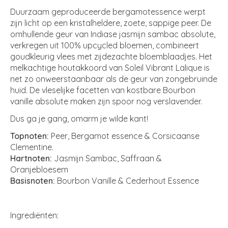
Duurzaam geproduceerde bergamotessence werpt
zijn licht op een kristalheldere, zoete, sappige peer. De
omhullende geur van Indiase jasmijn sambac absolute,
verkregen uit 100% upcycled bloemen, combineert
goudkleurig vlees met zijdezachte bloemblaadjes. Het
melkachtige houtakkoord van Soleil Vibrant Lalique is
net zo onweerstaanbaar als de geur van zongebruinde
huid. De vleselijke facetten van kostbare Bourbon
vanille absolute maken zijn spoor nog verslavender.
Dus ga je gang, omarm je wilde kant!
Topnoten:
Peer, Bergamot essence & Corsicaanse
Clementine.
Hartnoten:
Jasmijn Sambac, Saffraan &
Oranjebloesem
Basisnoten:
Bourbon Vanille & Cederhout Essence
Ingrediënten: