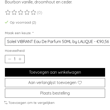
Bourbon vanille, droomhout en ceder.
(0)
De beoordeling van dit product is
0
van de 5
Op voorraad (2)
Maak een keuze:
*
Hoeveelheid:
Toevoegen aan winkelwagen
Aan verlanglijst toevoegen
Plaats bestelling
Toevoegen om te vergelijken