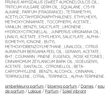
PRUNUS AMYGDALUS (SWEET ALMOND) DULCIS OIL ;
TRITICUM VULGARE GERM OIL ; SQUALANE ; C15-19
ALKANE ; PARFUM (FRAGRANCE) ; TETRAMETHYL
ACETYLOCTAHYDRONAPHTHALENES ; ETHYLHEXYL
METHOXYCINNAMATE ; TOCOPHERYL ACETATE ;
VANILLIN ; BENZYL SALICYLATE ; LIMONENE ;
HYDROXYCITRONELLAL ; JUNIPERUS VIRGINIANA OIL ;
LINALYL ACETATE ; ETHYLHEXYL SALICYLATE ; ALPHA-
ISOMETHYL IONONE ; BUTYL
METHOXYDIBENZOYLMETHANE ; LINALOOL ; CITRUS
AURANTIUM BERGAMIA PEEL OIL ; GERANYL ACETATE ;
BHT ; COUMARIN ; PINENE ; EUGENOL ; ROSE KETONES ;
CINNAMOMUM ZEYLANICUM BARK OIL ; ISOEUGENYL
ACETATE ; SANTALOL ; CITRONELLOL ; BETA-
CARYOPHYLLENE ; BENZYL ALCOHOL ; CINNAMAL ;
TERPINOLENE ; CITRAL ; TERPINEOL ; ALPHA-TERPINENE.
amberkleurig parfum
/
bloemig parfum
/
Dames
/
eau
de parfum
/
Lalique
/
Parfum
/
Soleil Vibrant