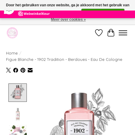
×
391
Reviews
Door het gebruiken van onze website, ga je akkoord met het gebruik van
9,9
cookies om onze website te verbeteren.
Dit bericht verbergen
Meer over cookies »
Welkom bij de nieuwe webshop van Parfumerie Marie Rose
Verlanglijst
Winkelwag
Home
/
Figue Blanche - 1902 Tradition - Berdoues - Eau De Cologne
Product image slideshow Items