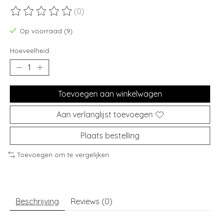
(0)
De beoordeling van dit product is
0
van de 5
Op voorraad (9)
Hoeveelheid:
Toevoegen aan winkelwagen
Aan verlanglijst toevoegen
Plaats bestelling
Toevoegen om te vergelijken
Beschrijving
Reviews (0)