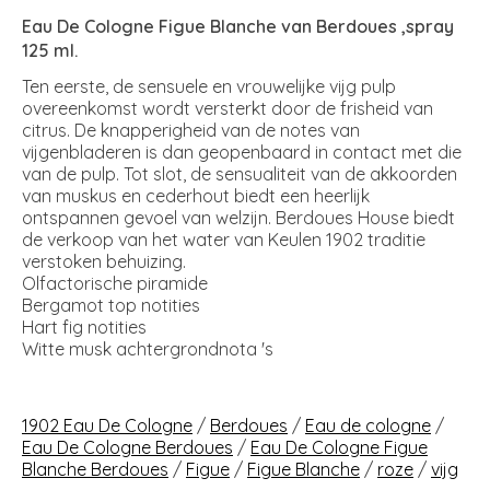
Eau De Cologne Figue Blanche van Berdoues ,spray
125 ml.
Ten eerste, de sensuele en vrouwelijke vijg pulp
overeenkomst wordt versterkt door de frisheid van
citrus. De knapperigheid van de notes van
vijgenbladeren is dan geopenbaard in contact met die
van de pulp. Tot slot, de sensualiteit van de akkoorden
van muskus en cederhout biedt een heerlijk
ontspannen gevoel van welzijn. Berdoues House biedt
de verkoop van het water van Keulen 1902 traditie
verstoken behuizing.
Olfactorische piramide
Bergamot top notities
Hart fig notities
Witte musk achtergrondnota 's
1902 Eau De Cologne
/
Berdoues
/
Eau de cologne
/
Eau De Cologne Berdoues
/
Eau De Cologne Figue
Blanche Berdoues
/
Figue
/
Figue Blanche
/
roze
/
vijg