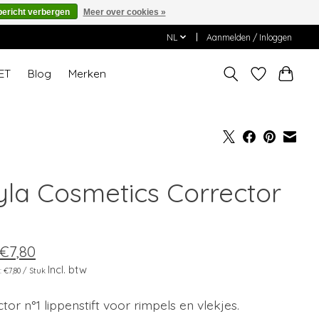
bericht verbergen
Meer over cookies »
NL
Aanmelden / Inloggen
ET
Blog
Merken
yla Cosmetics Corrector
1
€7,80
Incl. btw
s: €7,80 / Stuk
tor n°1 lippenstift voor rimpels en vlekjes.