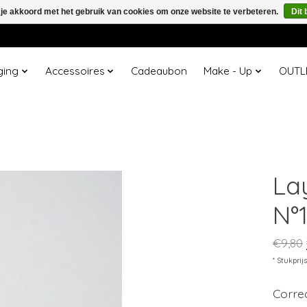
 je akkoord met het gebruik van cookies om onze website te verbeteren.
Dit 
ging
Accessoires
Cadeaubon
Make - Up
OUTL
La
N°
€9,80
* Stukprij
Correc