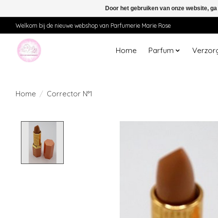
Door het gebruiken van onze website, ga
Welkom bij de nieuwe webshop van Parfumerie Marie Rose
Home
Parfum
Verzor
Home
/
Corrector N°1
Product image slideshow Items