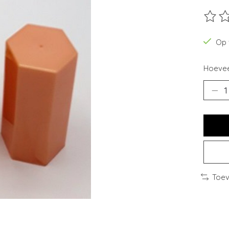
De beo
Op 
Hoevee
Toev