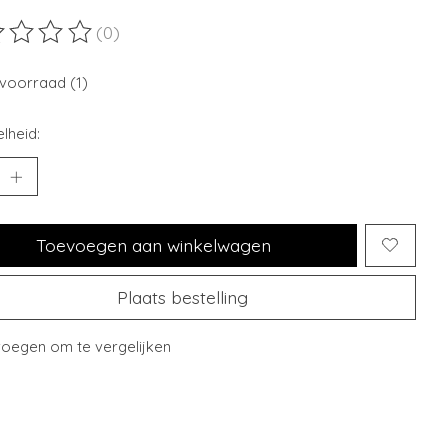
(0)
ordeling van dit product is
0
van de 5
voorraad (1)
lheid:
Toevoegen aan winkelwagen
Plaats bestelling
oegen om te vergelijken