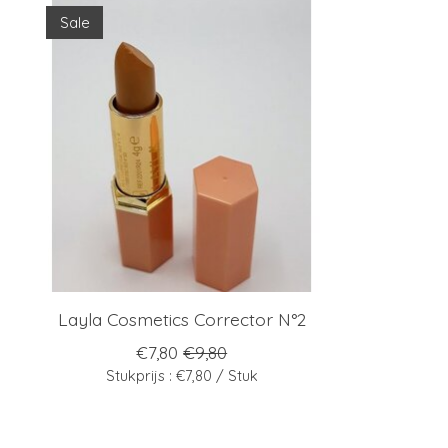
Items van productcarrousel
Sale
Layla Cosmetics Corrector N°2
€7,80
€9,80
Stukprijs : €7,80 / Stuk