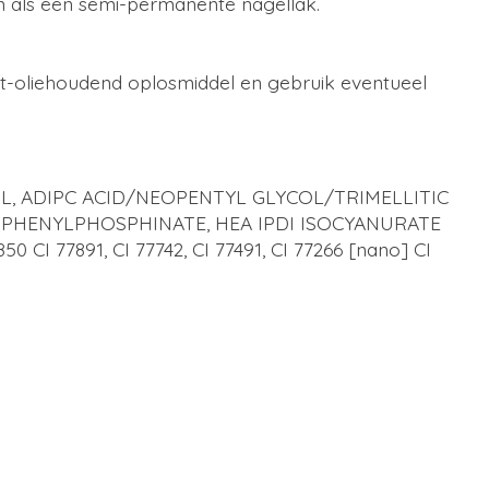
n als een semi-permanente nagellak.
et-oliehoudend oplosmiddel en gebruik eventueel
L, ADIPC ACID/NEOPENTYL GLYCOL/TRIMELLITIC
PHENYLPHOSPHINATE, HEA IPDI ISOCYANURATE
77891, CI 77742, CI 77491, CI 77266 [nano] CI