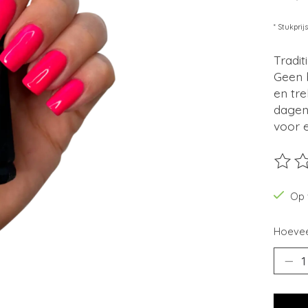
* Stukprij
Tradit
Geen b
en tre
dagen
voor e
De beo
Op 
Hoevee