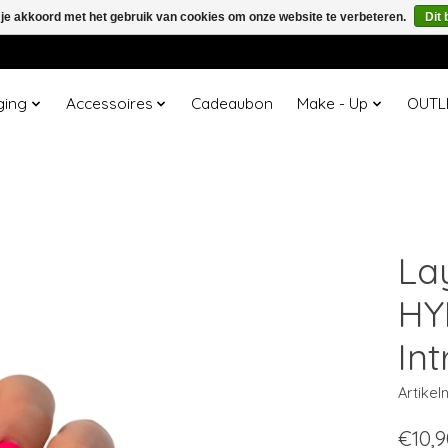
 je akkoord met het gebruik van cookies om onze website te verbeteren.
Dit 
ging
Accessoires
Cadeaubon
Make - Up
OUTL
La
HY
Int
Artike
€10,9