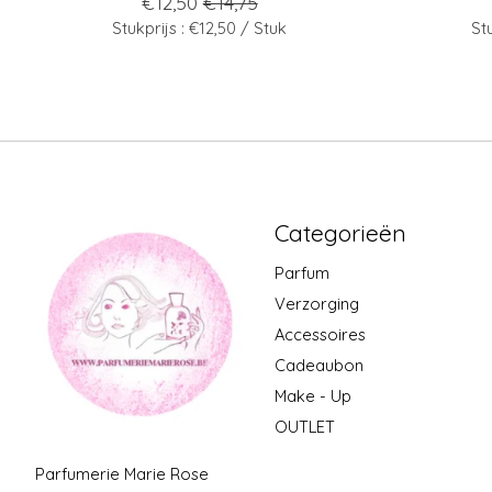
€12,50
€14,75
Stukprijs : €12,50 / Stuk
St
Categorieën
Parfum
Verzorging
Accessoires
Cadeaubon
Make - Up
OUTLET
Parfumerie Marie Rose