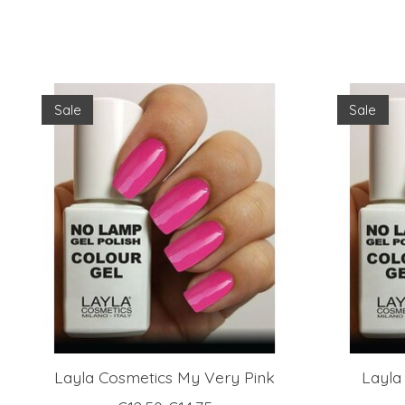
Items van productcarrousel
Sale
Sale
Layla Cosmetics My Very Pink
Layla