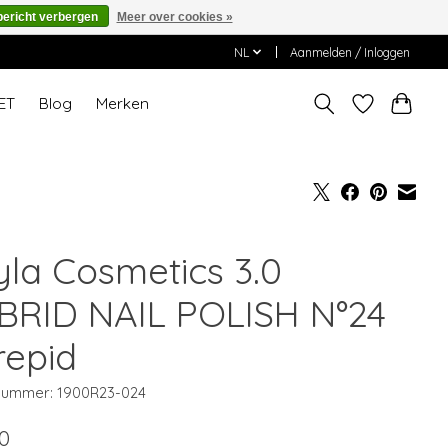
bericht verbergen
Meer over cookies »
NL
Aanmelden / Inloggen
ET
Blog
Merken
yla Cosmetics 3.0
BRID NAIL POLISH N°24
repid
lnummer: 1900R23-024
0