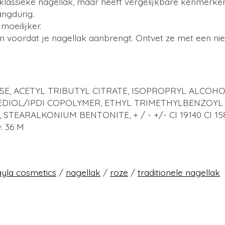
klassieke nagellak, maar heeft vergelijkbare kenmerke
angdurig.
moeilijker.
n voordat je nagellak aanbrengt. Ontvet ze met een ni
SE, ACETYL TRIBUTYL CITRATE, ISOPROPRYL ALCOHO
DIOL/IPDI COPOLYMER, ETHYL TRIMETHYLBENZOYL 
LKONIUM BENTONITE, + / - +/- CI 19140 CI 15850 CI 
O: 36 M
ayla cosmetics
/
nagellak
/
roze
/
traditionele nagellak