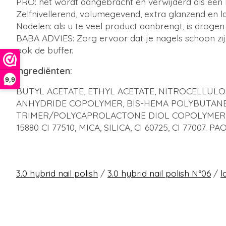
PRO: het wordt aangebracht en verwijderd als een 
Zelfnivellerend, volumegevend, extra glanzend en l
Nadelen: als u te veel product aanbrengt, is drogen 
BABA ADVIES: Zorg ervoor dat je nagels schoon zij
ook de buffer.
Ingrediënten:
9,9
BUTYL ACETATE, ETHYL ACETATE, NITROCELLULO
ANHYDRIDE COPOLYMER, BIS-HEMA POLYBUTANE
TRIMER/POLYCAPROLACTONE DIOL COPOLYMER, STEARA
15880 CI 77510, MICA, SILICA, CI 60725, CI 77007. PA
3.0 hybrid nail polish
/
3.0 hybrid nail polish N°06
/
l