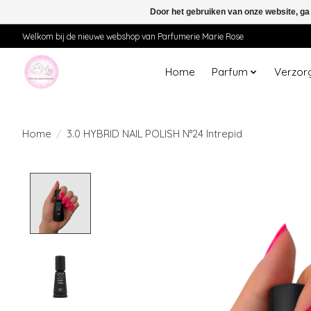
Door het gebruiken van onze website, ga
Welkom bij de nieuwe webshop van Parfumerie Marie Rose
Home
Parfum
Verzor
Home
/
3.0 HYBRID NAIL POLISH N°24 Intrepid
Product image slideshow Items