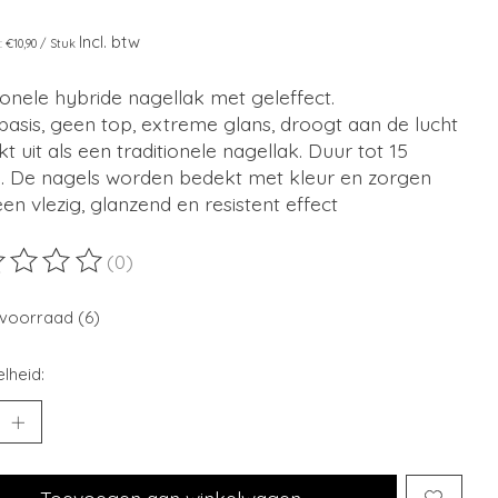
Incl. btw
s: €10,90 / Stuk
ionele hybride nagellak met geleffect.
asis, geen top, extreme glans, droogt aan de lucht
kt uit als een traditionele nagellak. Duur tot 15
. De nagels worden bedekt met kleur en zorgen
en vlezig, glanzend en resistent effect
(0)
ordeling van dit product is
0
van de 5
voorraad (6)
lheid:
Toevoegen aan winkelwagen